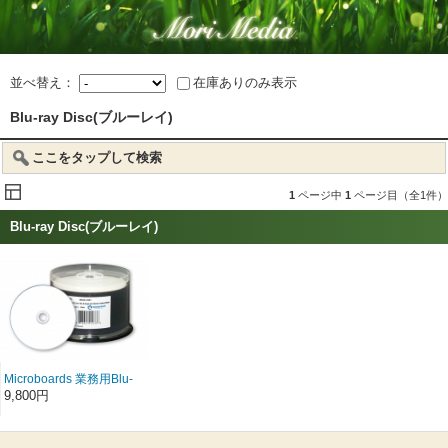
並べ替え：
在庫ありのみ表示
Blu-ray Disc(ブルーレイ)
ここをタップして検索
1
ページ中
1
ページ目（全1件）
Blu-ray Disc(ブルーレイ)
Microboards 業務用Blu-
ray Disc 25GB(1〜6倍
9,800円
速) 100枚(単価98円)