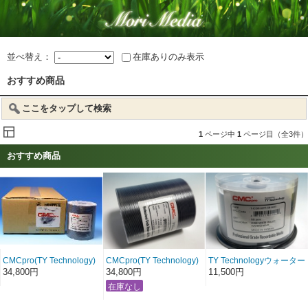
並べ替え：
在庫ありのみ表示
おすすめ商品
ここをタップして検索
1
ページ中
1
ページ目（全3件）
おすすめ商品
CMCpro(TY Technology)
CMCpro(TY Technology)
TY Technologyウォーター
ノーマルエリアプリンタ
ワイドエリアプリンタブ
シールドプリンタブル
34,800円
34,800円
11,500円
ブルDVD-R 600枚(税込単
ルDVD-R 600枚(税込単価
CD-R 100枚(税込単価115
価58円)
58円)
円)