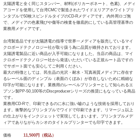
太陽誘電と全く同じスタンパー、材料(ポリカーボネート、色素)、メディ
アコードを使用して台湾CMCで製造されたワイドエリアアホワイトプリ
ンタブルで50枚スピンドルタイプのCD-Rメディアです。内外周ロゴ無
で、メディアの色素飛びや傷等の検査を徹底的にしている高管理基準の
業務用メディアです。
台湾製造品ですが太陽誘電の指導で世界一メディアを販売しているマイ
クロボードテクノロジー社が取り扱う為に品質が維持されております。
太陽誘電製品に近い商品が入手可能になりました。当店の商品は、マイ
クロボードテクノロジー社から発送いただいている正規ルート品ですの
でサポート面でも安心してご利用ください。
最大の特徴としては、民生品の光沢・耐水・写真画質メディアに存在す
るレーベル面のディンプル（表面のくぼみ）が存在しないために精細な
印字が可能になります。業務用のレーベルプリンターとして知られるエ
プソン製PP-50,100等のDiscproducerシリーズの推奨にもなっている商品
です。
業務用CD-Rで、印刷できるのに水に強い嘘のような技術を採用しており
ます。衝撃的なプリンタブルでワイドで印刷できます。リマージュ以上
の仕上がりをインクジェットで実現してしまいます。プリンタブルメデ
ィアでありながらカシオのタイトルプリンターでも印字できます。
価格
11,500円（税込）