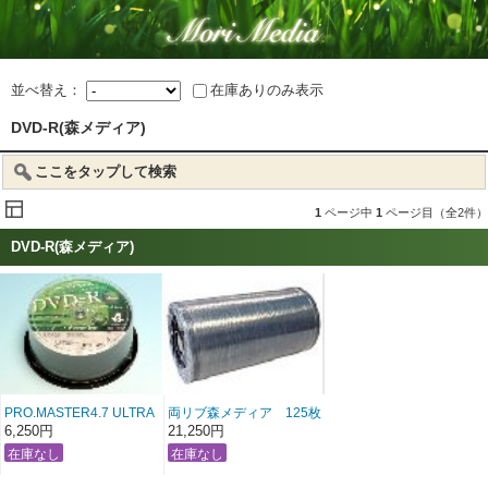
並べ替え：
在庫ありのみ表示
DVD-R(森メディア)
ここをタップして検索
1
ページ中
1
ページ目（全2件）
DVD-R(森メディア)
PRO.MASTER4.7 ULTRA
両リブ森メディア 125枚
HARD COAT 25枚
シュリンク(業務仕様) サ
6,250円
21,250円
(CPRM対応)
ポート用放出