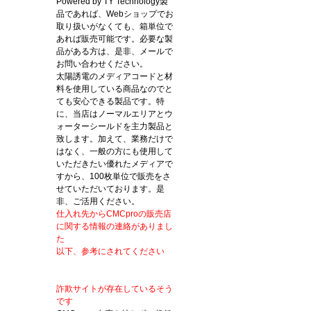
Powered by TY Technology製
品であれば、Webショップでお
取り扱いがなくても、箱単位で
あれば販売可能です。必要な製
品がある方は、是非、メールで
お問い合わせください。
太陽誘電のメディアコードと材
料を使用している商品なのでと
ても安心できる製品です。特
に、当店はノーマルエリアとウ
ォーターシールドを主力製品と
致します。加えて、業務だけで
はなく、一般の方にも使用して
いただきたい優れたメディアで
すから、100枚単位で販売をさ
せていただいております。是
非、ご活用ください。
仕入れ先からCMCproの販売店
に関する情報の連絡がありまし
た
以下、参考にされてください
詐欺サイトが存在しているそう
です