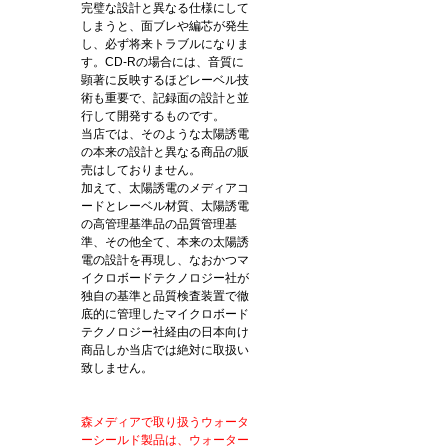
完璧な設計と異なる仕様にして
しまうと、面ブレや編芯が発生
し、必ず将来トラブルになりま
す。CD-Rの場合には、音質に
顕著に反映するほどレーベル技
術も重要で、記録面の設計と並
行して開発するものです。
当店では、そのような太陽誘電
の本来の設計と異なる商品の販
売はしておりません。
加えて、太陽誘電のメディアコ
ードとレーベル材質、太陽誘電
の高管理基準品の品質管理基
準、その他全て、本来の太陽誘
電の設計を再現し、なおかつマ
イクロボードテクノロジー社が
独自の基準と品質検査装置で徹
底的に管理したマイクロボード
テクノロジー社経由の日本向け
商品しか当店では絶対に取扱い
致しません。
森メディアで取り扱うウォータ
ーシールド製品は、ウォーター