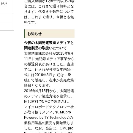
ご購入金額が1万5千円以上の場
くださ
合には、これまで通り無料とな
ります。代引き手数料について
は、これまで通り、今後とも無
料です。
お知らせ
今後の太陽誘電製造メディアと
関連製品の取扱いについて
太陽誘電株式会社が2015年6月
11日に光記録メディア事業から
の撤退発表がありました。当店
では、仕入れが可能な年内(正
式には2016年3月まで)は、継
続して販売し、在庫が完売次第
終息となります。
2016年4月15日から、太陽誘電
のメディア製造方法を継承し、
同じ材料でCMCで製造され、
マイクロボードテクノロジー社
が取り扱うメディア(CMCpro
Powered by TY Technology)の
業務用製品の販売を開始致しま
した。なお、当店は、CMCpro