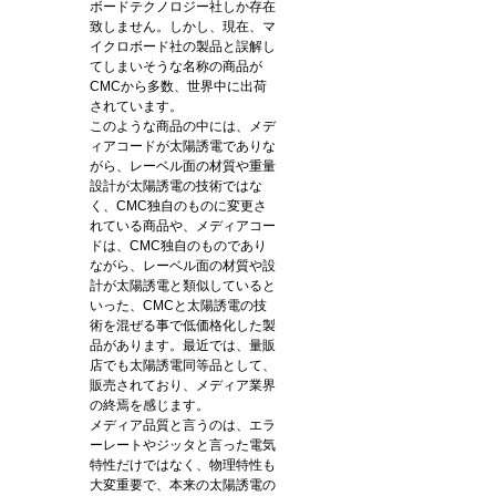
ボードテクノロジー社しか存在
致しません。しかし、現在、マ
イクロボード社の製品と誤解し
てしまいそうな名称の商品が
CMCから多数、世界中に出荷
されています。
このような商品の中には、メデ
ィアコードが太陽誘電でありな
がら、レーベル面の材質や重量
設計が太陽誘電の技術ではな
く、CMC独自のものに変更さ
れている商品や、メディアコー
ドは、CMC独自のものであり
ながら、レーベル面の材質や設
計が太陽誘電と類似していると
いった、CMCと太陽誘電の技
術を混ぜる事で低価格化した製
品があります。最近では、量販
店でも太陽誘電同等品として、
販売されており、メディア業界
の終焉を感じます。
メディア品質と言うのは、エラ
ーレートやジッタと言った電気
特性だけではなく、物理特性も
大変重要で、本来の太陽誘電の