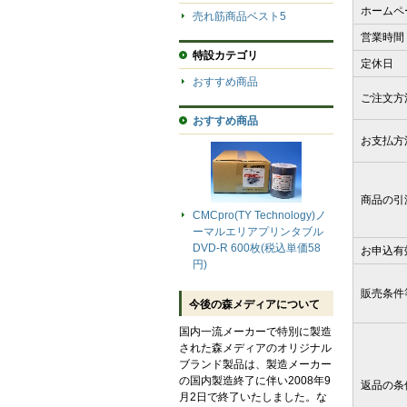
ホームペ
売れ筋商品ベスト5
営業時間
特設カテゴリ
定休日
おすすめ商品
ご注文方
おすすめ商品
お支払方
商品の引
CMCpro(TY Technology)ノ
ーマルエリアプリンタブル
DVD-R 600枚(税込単価58
お申込有
円)
販売条件
今後の森メディアについて
国内一流メーカーで特別に製造
された森メディアのオリジナル
ブランド製品は、製造メーカー
の国内製造終了に伴い2008年9
返品の条
月2日で終了いたしました。な