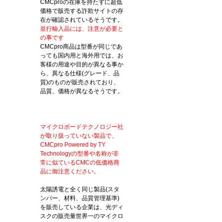
CMCproの在庫を持たずに超低
価格で販売する詐欺サイトの存
在が確認されているそうです。
並行輸入品には、注意が必要と
の事です
CMCpro商品は型番が同じであ
っても国内用と海外用では、お
客様の用途や目的が異なる事か
ら、異なる仕様(グレード、品
質)のものが販売されており、
品質、価格が異なるそうです。
マイクロボードテクノロジー社
が取り扱っていない製品で、
CMCpro Powered by TY
Technologyの型番や名称が非
常に似ているCMCの低価格商
品に御注意ください。
太陽誘電と全く同じ製品(スタ
ンパー、材料、品質管理基準)
を販売している企業は、光ディ
スクの販売量世界一のマイクロ