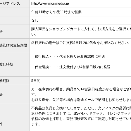
ージアドレス
http://www.morimedia.jp
午前11時から午後11時まで営業
なし
購入商品をショッピングカートに入れて、決済方法をご選択く
法
い。
銀行振込の場合はご注文後5日以内に代金をお振込みください
法及びお支払期限
・銀行振込・・・代金お振り込み確認後に発送
渡し時期
・代金引換・・・注文受付より4営業日以内に発送
効期限
5日間
万一在庫切れの場合、納品まで14営業日程度かかる場合がござ
等
す。
お取り寄せ、欠品等の場合は別途メールで納期をお知らせしま
不良品は良品と交換いたします。ただし、光ディスクの品質に
返品条件につきましては、JISやレッドブック、オレンジブッ
規格の数値を採用し、業務用検査装置にて測定し対応させてい
件
ます。