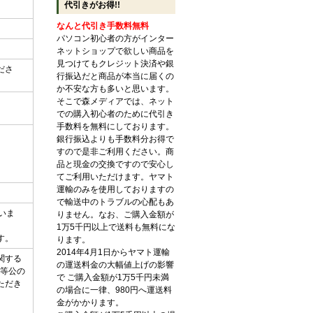
代引きがお得!!
なんと代引き手数料無料
パソコン初心者の方がインター
ネットショップで欲しい商品を
見つけてもクレジット決済や銀
ださ
行振込だと商品が本当に届くの
か不安な方も多いと思います。
そこで森メディアでは、ネット
。
での購入初心者のために代引き
手数料を無料にしております。
銀行振込よりも手数料分お得で
すので是非ご利用ください。商
品と現金の交換ですので安心し
てご利用いただけます。ヤマト
運輸のみを使用しておりますの
で輸送中のトラブルの心配もあ
いま
りません。なお、ご購入金額が
1万5千円以上で送料も無料にな
す。
ります。
2014年4月1日からヤマト運輸
関する
の運送料金の大幅値上げの影響
ク等公の
で ご購入金額が1万5千円未満
ただき
の場合に一律、980円へ運送料
金がかかります。