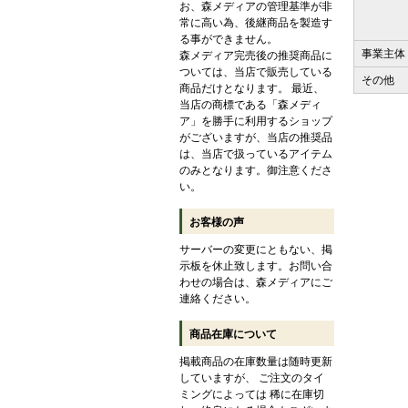
お、森メディアの管理基準が非
常に高い為、後継商品を製造す
る事ができません。
事業主体
森メディア完売後の推奨商品に
ついては、当店で販売している
その他
商品だけとなります。 最近、
当店の商標である「森メディ
ア」を勝手に利用するショップ
がございますが、当店の推奨品
は、当店で扱っているアイテム
のみとなります。御注意くださ
い。
お客様の声
サーバーの変更にともない、掲
示板を休止致します。お問い合
わせの場合は、森メディアにご
連絡ください。
商品在庫について
掲載商品の在庫数量は随時更新
していますが、 ご注文のタイ
ミングによっては 稀に在庫切