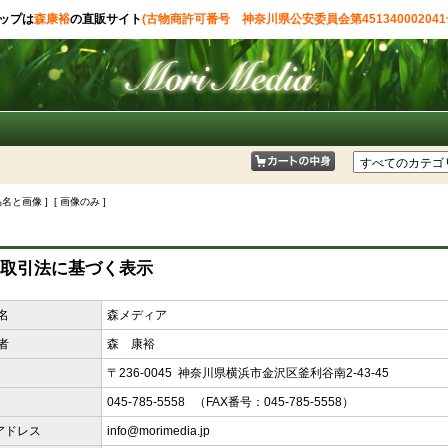
ップは
森康裕
の直販サイト
(古物商許可番号 神奈川県公安委員会第451340002041
品名と画像 ] [ 画像のみ ]
取引法に基づく表示
名
森メディア
者
森 康裕
〒236-0045 神奈川県横浜市金沢区釜利谷南2-43-45
045-785-5558 （FAX番号：045-785-5558）
アドレス
info@morimedia.jp