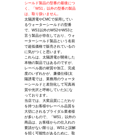
シールド製品の型番の最後につ
く、「WS1」以外の型番の製品
は、取り扱いません。
太陽誘電やCMCで採用してい
るウォーターシールドの型番
で、WS1以外のWS2やWS3と
言う製品が存在しており、ウォ
ーターシールド製品という名前
で超低価格で販売されているの
に気がつくと思います。
これらは、太陽誘電が開発した
本物の製品ではあるのですが、
レーベル面の材質や加工、完成
度のいずれかが、廉価仕様(太
陽誘電では、業務用のウォータ
ーシールドと差別化して写真画
質や光沢と呼称していた)にな
っております。
当店では、大変品質にこだわり
を持つお客様やレーベル品質を
大切にされるブライダル業者様
が多いもので、「WS1」以外の
商品は、お客様からの仕入れの
要請がない限りは、WS1と誤解
を招く可能性があるために、取