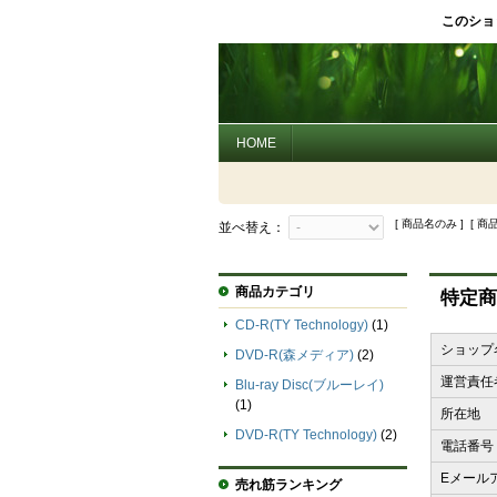
このショ
HOME
[ 商品名のみ ] [ 商
並べ替え：
商品カテゴリ
特定商
CD-R(TY Technology)
(1)
ショップ
DVD-R(森メディア)
(2)
運営責任
Blu-ray Disc(ブルーレイ)
(1)
所在地
DVD-R(TY Technology)
(2)
電話番号
Eメール
売れ筋ランキング